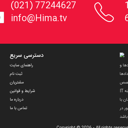

، 152
77244627 (021)
info@Hima.tv
دسترسی سریع
ها و
راهنمای سایت
ادها
ثبت نام
تخصص
مشتریان
مهندسین ایرانی و با استفاده از دانش های نوین در زمینه IT
شرایط و قوانین
ن با
درباره ما
ر در
تماس با ما
 باشد