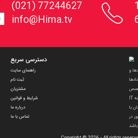

، 152
77244627 (021)
info@Hima.tv
دسترسی سریع
ها و
راهنمای سایت
ادها
ثبت نام
تخصص
مشتریان
مهندسین ایرانی و با استفاده از دانش های نوین در زمینه IT
شرایط و قوانین
ن با
درباره ما
ر در
تماس با ما
 باشد