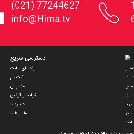

، 152
77244627 (021)
info@Hima.tv
دسترسی سریع
ها و
راهنمای سایت
ادها
ثبت نام
تخصص
مشتریان
مهندسین ایرانی و با استفاده از دانش های نوین در زمینه IT
شرایط و قوانین
ن با
درباره ما
ر در
تماس با ما
 باشد