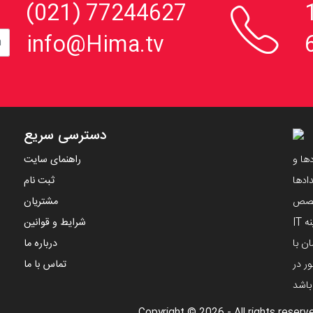

، 152
77244627 (021)
info@Hima.tv
دسترسی سریع
ها و
راهنمای سایت
ادها
ثبت نام
تخصص
مشتریان
مهندسین ایرانی و با استفاده از دانش های نوین در زمینه IT
شرایط و قوانین
ن با
درباره ما
ر در
تماس با ما
 باشد